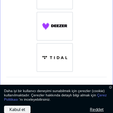
Daha iyi bir kullanıcı deneyimi sunabilmek için çerezler (cookie)
kullanılmaktadır. Çerezler hakkında detaylı bilgi almak için
Çerez
Politikası
'nı inceleyebilirsiniz.
2026
©
Bizim Caz
Kabul et
Reddet
Hakkımızda
Çerez Politikası
İletişim