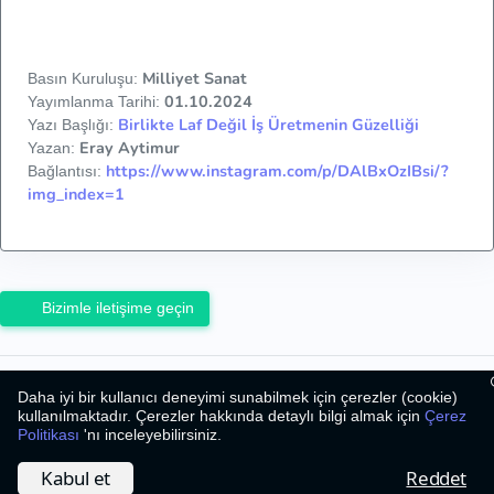
Milliyet Sanat
Basın Kuruluşu:
01.10.2024
Yayımlanma Tarihi:
Birlikte Laf Değil İş Üretmenin Güzelliği
Yazı Başlığı:
Eray Aytimur
Yazan:
https://www.instagram.com/p/DAlBxOzIBsi/?
Bağlantısı:
img_index=1
Bizimle iletişime geçin
2026
©
Bizim Caz
Daha iyi bir kullanıcı deneyimi sunabilmek için çerezler (cookie)
Hakkımızda
Çerez Politikası
İletişim
kullanılmaktadır. Çerezler hakkında detaylı bilgi almak için
Çerez
Politikası
'nı inceleyebilirsiniz.
Kabul et
Reddet