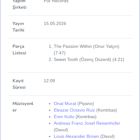
Yapım
Pür Records
Şirketi
Yayın
15.05.2026
Tarihi
Parça
The Passion Within (Onur Yalçın)
Listesi
(7:47)
Sweet Tooth (Özenç Düzenli) (4:21)
Kayıt
12:08
Süresi
Müzisyenl
Onat Murat
(Piyano)
er
Eleazar Octavio Ruiz
(Kontrbas)
Eren Kutlu
(Kontrbas)
Andreas Franz Josef Reisenhofer
(Davul)
Louis Alexander Brown
(Davul)