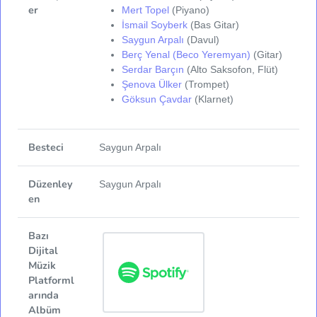
er
Mert Topel
(Piyano)
İsmail Soyberk
(Bas Gitar)
Saygun Arpalı
(Davul)
Berç Yenal (Beco Yeremyan)
(Gitar)
Serdar Barçın
(Alto Saksofon, Flüt)
Şenova Ülker
(Trompet)
Göksun Çavdar
(Klarnet)
Besteci
Saygun Arpalı
Düzenley
Saygun Arpalı
en
Bazı
Dijital
Müzik
Platforml
arında
Albüm