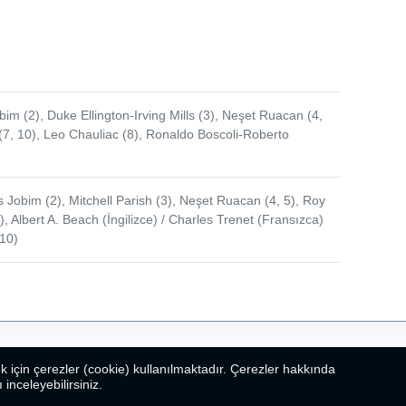
bim (2), Duke Ellington-Irving Mills (3), Neşet Ruacan (4,
n (7, 10), Leo Chauliac (8), Ronaldo Boscoli-Roberto
 Jobim (2), Mitchell Parish (3), Neşet Ruacan (4, 5), Roy
), Albert A. Beach (İngilizce) / Charles Trenet (Fransızca)
(10)
k için çerezler (cookie) kullanılmaktadır. Çerezler hakkında
ı inceleyebilirsiniz.