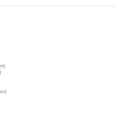
on)
)
fon)
)