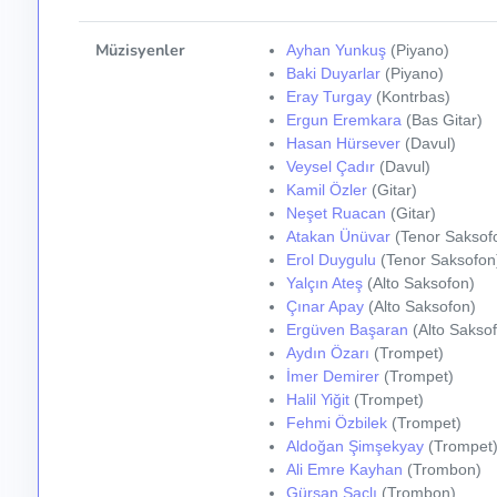
Müzisyenler
Ayhan Yunkuş
(Piyano)
Baki Duyarlar
(Piyano)
Eray Turgay
(Kontrbas)
Ergun Eremkara
(Bas Gitar)
Hasan Hürsever
(Davul)
Veysel Çadır
(Davul)
Kamil Özler
(Gitar)
Neşet Ruacan
(Gitar)
Atakan Ünüvar
(Tenor Saksof
Erol Duygulu
(Tenor Saksofon
Yalçın Ateş
(Alto Saksofon)
Çınar Apay
(Alto Saksofon)
Ergüven Başaran
(Alto Sakso
Aydın Özarı
(Trompet)
İmer Demirer
(Trompet)
Halil Yiğit
(Trompet)
Fehmi Özbilek
(Trompet)
Aldoğan Şimşekyay
(Trompet
Ali Emre Kayhan
(Trombon)
Gürsan Saçlı
(Trombon)