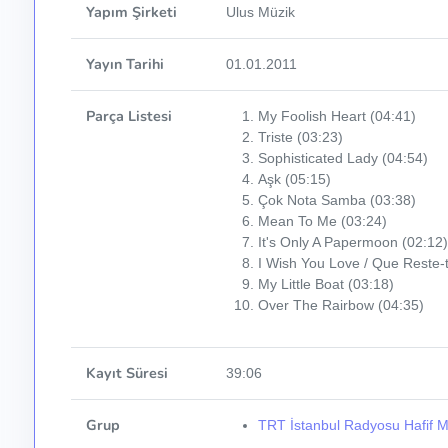
Yapım Şirketi
Ulus Müzik
Yayın Tarihi
01.01.2011
Parça Listesi
My Foolish Heart (04:41)
Triste (03:23)
Sophisticated Lady (04:54)
Aşk (05:15)
Çok Nota Samba (03:38)
Mean To Me (03:24)
It's Only A Papermoon (02:12)
I Wish You Love / Que Reste-
My Little Boat (03:18)
Over The Rairbow (04:35)
Kayıt Süresi
39:06
Grup
TRT İstanbul Radyosu Hafif M