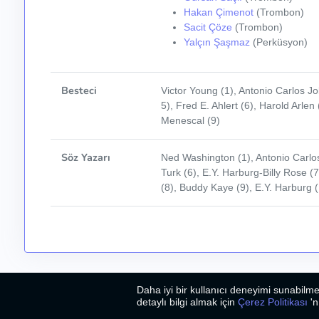
Hakan Çimenot
(Trombon)
Sacit Çöze
(Trombon)
Yalçın Şaşmaz
(Perküsyon)
Besteci
Victor Young (1), Antonio Carlos Jo
5), Fred E. Ahlert (6), Harold Arle
Menescal (9)
Söz Yazarı
Ned Washington (1), Antonio Carlos
Turk (6), E.Y. Harburg-Billy Rose (7
(8), Buddy Kaye (9), E.Y. Harburg 
Daha iyi bir kullanıcı deneyimi sunabilme
2026
©
Bizim Caz
detaylı bilgi almak için
Çerez Politikası
'n