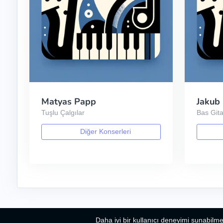
Matyas Papp
Jakub
Tuşlu Çalgılar
Bas Gita
Diğer Konserleri
Daha iyi bir kullanıcı deneyimi sunabilme