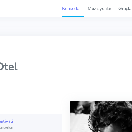
Konserler
Müzisyenler
Grupla
Otel
stivali
onserleri