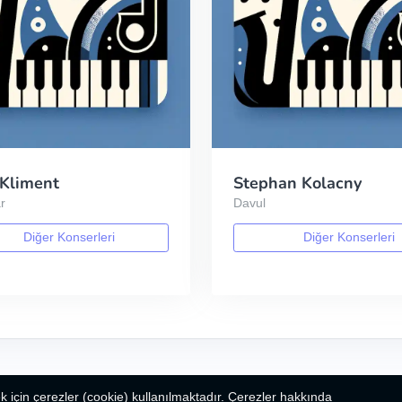
 Kliment
Stephan Kolacny
r
Davul
Diğer Konserleri
Diğer Konserleri
k için çerezler (cookie) kullanılmaktadır. Çerezler hakkında