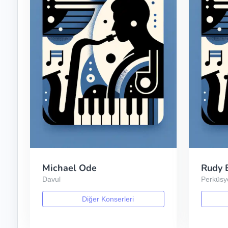
Michael Ode
Rudy 
Davul
Perküsy
Diğer Konserleri