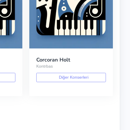
Corcoran Holt
Kontrbas
Diğer Konserleri