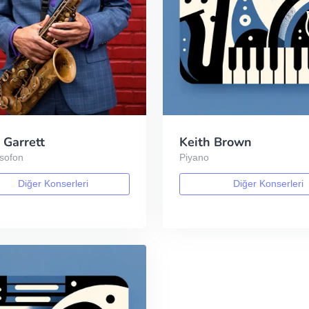
 Garrett
Keith Brown
ksofon
Piyano
Diğer Konserleri
Diğer Konserleri