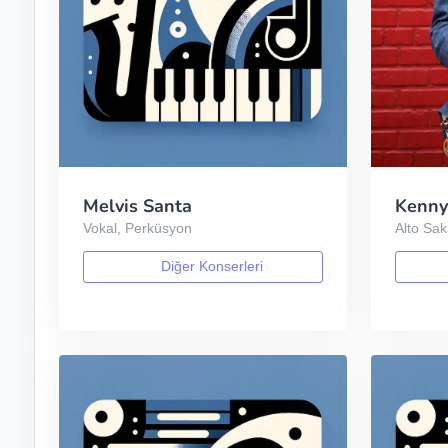
Melvis Santa
Kenny
Vokal, Perküsyon
Alto Sa
Diğer Konserleri