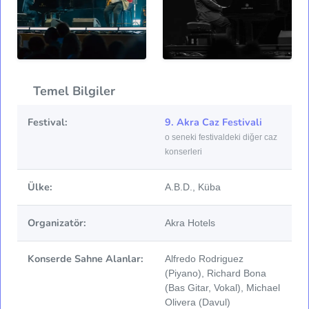
Temel Bilgiler
Festival:
9. Akra Caz Festivali
o seneki festivaldeki diğer caz
konserleri
Ülke:
A.B.D., Küba
Organizatör:
Akra Hotels
Konserde Sahne Alanlar:
Alfredo Rodriguez
(Piyano), Richard Bona
(Bas Gitar, Vokal), Michael
Olivera (Davul)