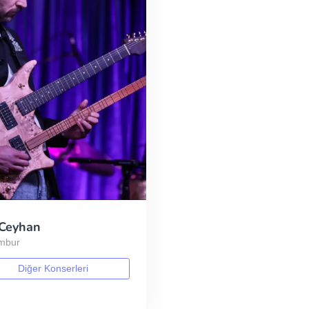
Ceyhan
ambur
Diğer Konserleri