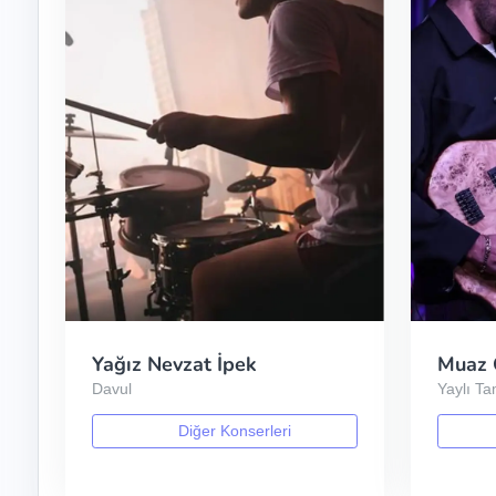
Yağız Nevzat İpek
Muaz 
Davul
Yaylı T
Diğer Konserleri