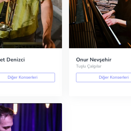
t Denizci
Onur Nevşehir
t
Tuşlu Çalgılar
Diğer Konserleri
Diğer Konserleri