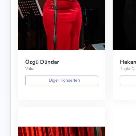
Özgü Dündar
Hakan
Vokal
Tuşlu Ça
Diğer Konserleri