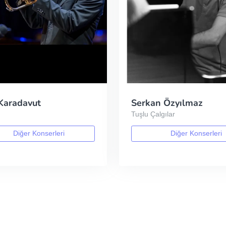
Karadavut
Serkan Özyılmaz
t
Tuşlu Çalgılar
Diğer Konserleri
Diğer Konserleri