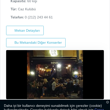
Kapasite:
60 kişi
Tür:
Caz Kulübü
Telefon:
0 (212) 243 44 61
Mekan Detayları
Bu Mekandaki Diğer Konserler
Daha iyi bir kullanıcı deneyimi sunabilmek için çerezler (cookie)
kullanılmaktadır. Çerezler hakkında detaylı bilgi almak için
Çerez