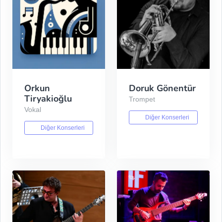
Orkun
Doruk Gönentür
Tiryakioğlu
Trompet
Vokal
Diğer Konserleri
Diğer Konserleri