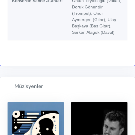
Konserde Sahne Alanlar:
Orkun Tiryakioğlu (Vokal),
Doruk Gönentür
(Trompet), Onur
Aymergen (Gitar), Ulaş
Başkaya (Bas Gitar),
Serkan Alagök (Davul)
Müzisyenler