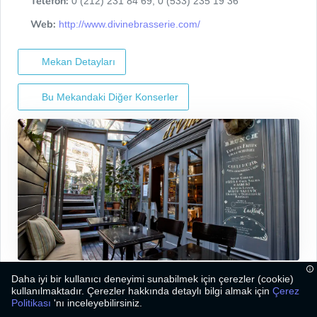
Telefon:
0 (212) 231 84 69, 0 (533) 235 19 36
Web:
http://www.divinebrasserie.com/
Mekan Detayları
Bu Mekandaki Diğer Konserler
Daha iyi bir kullanıcı deneyimi sunabilmek için çerezler (cookie)
kullanılmaktadır. Çerezler hakkında detaylı bilgi almak için
Çerez
Politikası
'nı inceleyebilirsiniz.