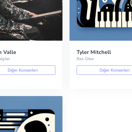
 Valle
Tyler Mitchell
lgılar
Bas Gitar
Diğer Konserleri
Diğer Konserleri