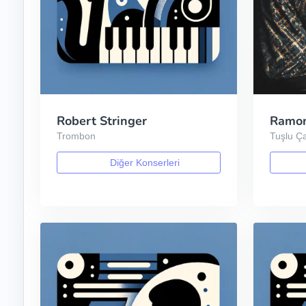
Robert Stringer
Ramon
Trombon
Tuşlu Ça
Diğer Konserleri