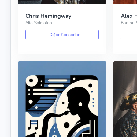
Chris Hemingway
Alex 
Alto Saksofon
Bariton
Diğer Konserleri