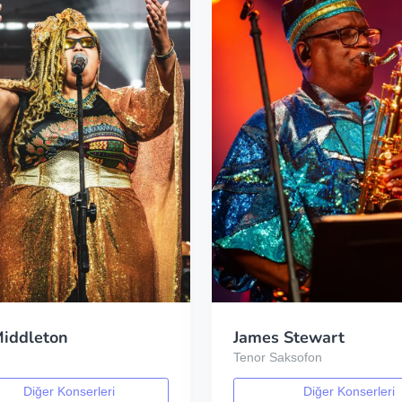
Middleton
James Stewart
Tenor Saksofon
Diğer Konserleri
Diğer Konserleri