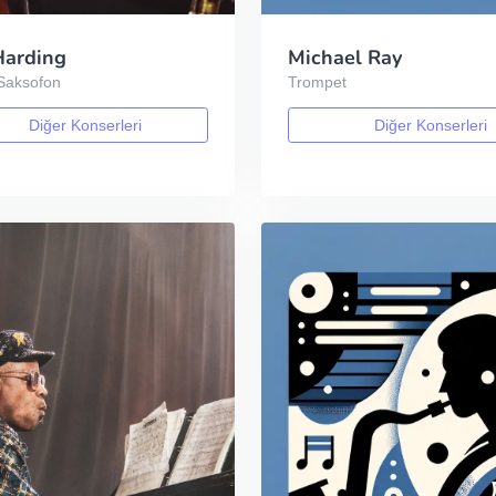
Harding
Michael Ray
 Saksofon
Trompet
Diğer Konserleri
Diğer Konserleri