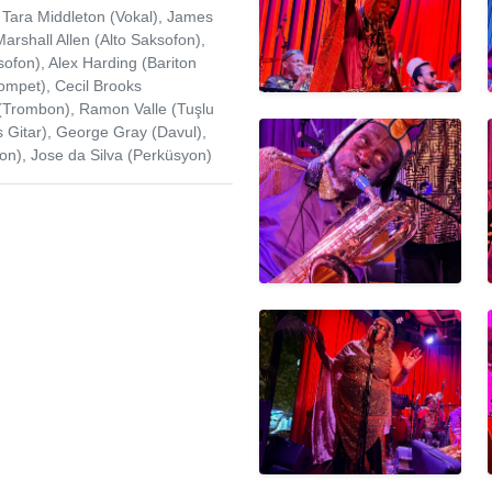
 Tara Middleton (Vokal), James
arshall Allen (Alto Saksofon),
ofon), Alex Harding (Bariton
ompet), Cecil Brooks
 (Trombon), Ramon Valle (Tuşlu
as Gitar), George Gray (Davul),
n), Jose da Silva (Perküsyon)