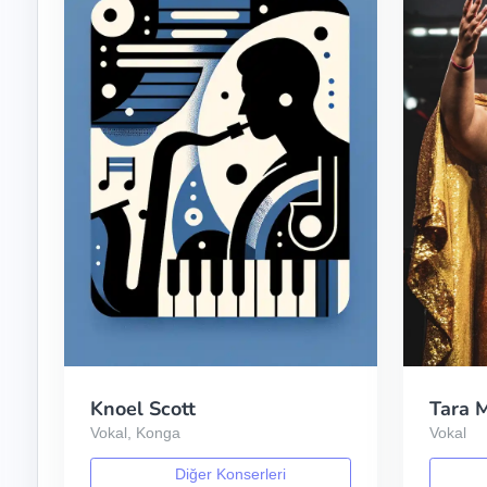
Knoel Scott
Tara 
Vokal, Konga
Vokal
Diğer Konserleri