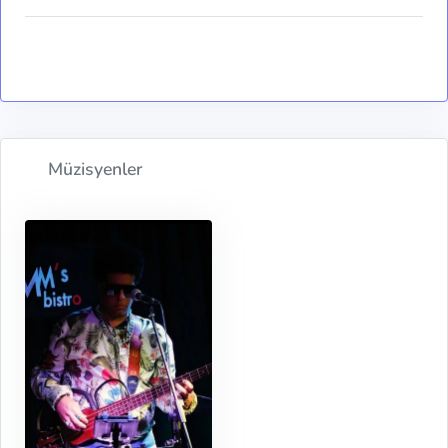
Müzisyenler