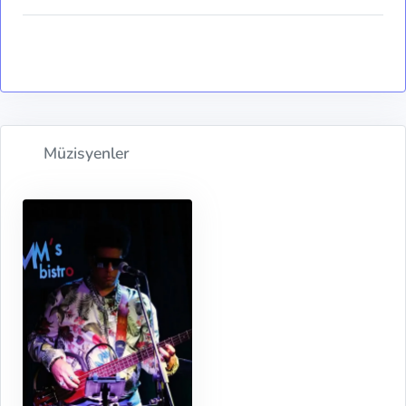
Müzisyenler