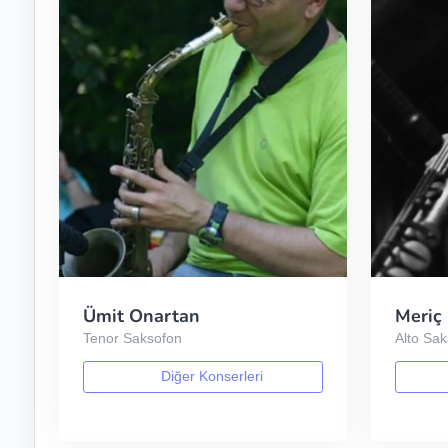
Ümit Onartan
Meriç
Tenor Saksofon
Alto Sa
Diğer Konserleri