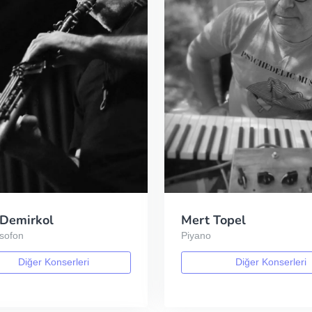
 Demirkol
Mert Topel
ksofon
Piyano
Diğer Konserleri
Diğer Konserleri