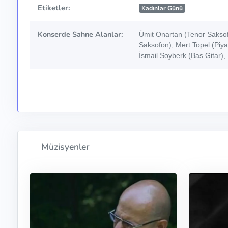
Etiketler:
Kadınlar Günü
Konserde Sahne Alanlar:
Ümit Onartan (Tenor Saksof
Saksofon), Mert Topel (Piya
İsmail Soyberk (Bas Gitar),
Müzisyenler