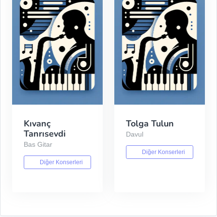
Kıvanç
Tolga Tulun
Tanrısevdi
Davul
Bas Gitar
Diğer Konserleri
Diğer Konserleri