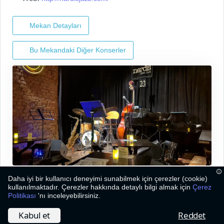
Mekan Detayları
Bu Mekandaki Diğer Konserler
Daha iyi bir kullanıcı deneyimi sunabilmek için çerezler (cookie)
kullanılmaktadır. Çerezler hakkında detaylı bilgi almak için
Çerez
Politikası
'nı inceleyebilirsiniz.
2026
©
Bizim Caz
Kabul et
Reddet
Hakkımızda
Çerez Politikası
İletişim