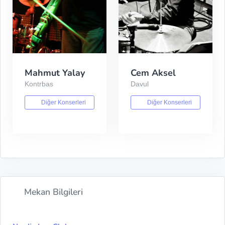
Mahmut Yalay
Cem Aksel
Kontrbas
Davul
Diğer Konserleri
Diğer Konserleri
Mekan Bilgileri