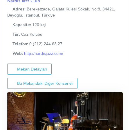
Nardis Jazz Club
Adres:
Bereketzade, Galata Kulesi Sokak, No:8, 34421,
Beyoğlu, İstanbul, Türkiye
Kapasite:
120 kişi
Tür:
Caz Kulübü
Telefon:
0 (212) 244 63 27
Web:
http://nardisjazz.com/
Mekan Detayları
Bu Mekandaki Diğer Konserler