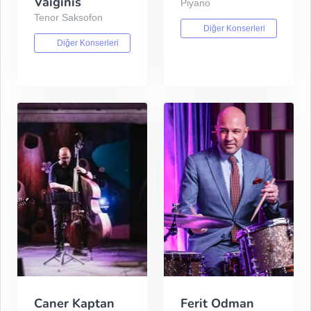
Vaiginis
Piyano
Tenor Saksofon
Diğer Konserleri
Diğer Konserleri
Caner Kaptan
Ferit Odman