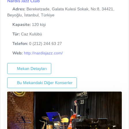
Nardis Jazz Club
Adres:
Bereketzade, Galata Kulesi Sokak, No:8, 34421,
Beyoğlu, İstanbul, Türkiye
Kapasite:
120 kişi
Tür:
Caz Kulübü
Telefon:
0 (212) 244 63 27
Web:
http://nardisjazz.com/
Mekan Detayları
Bu Mekandaki Diğer Konserler