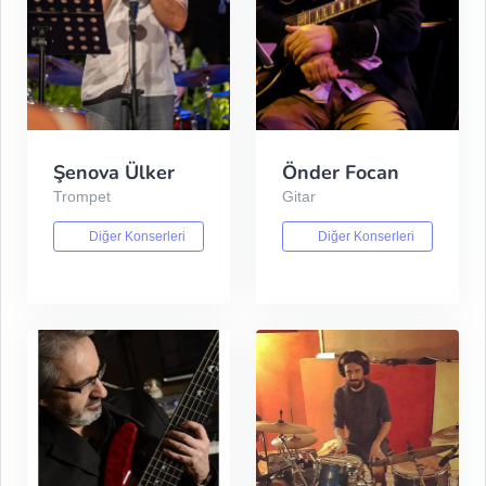
Şenova Ülker
Önder Focan
Trompet
Gitar
Diğer Konserleri
Diğer Konserleri