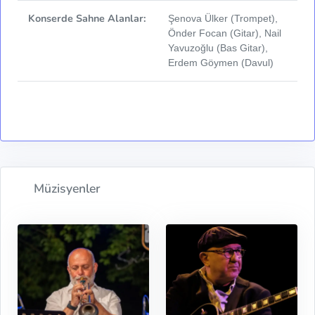
Konserde Sahne Alanlar:
Şenova Ülker (Trompet),
Önder Focan (Gitar), Nail
Yavuzoğlu (Bas Gitar),
Erdem Göymen (Davul)
Müzisyenler