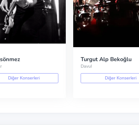
rsönmez
Turgut Alp Bekoğlu
r
Davul
Diğer Konserleri
Diğer Konserleri