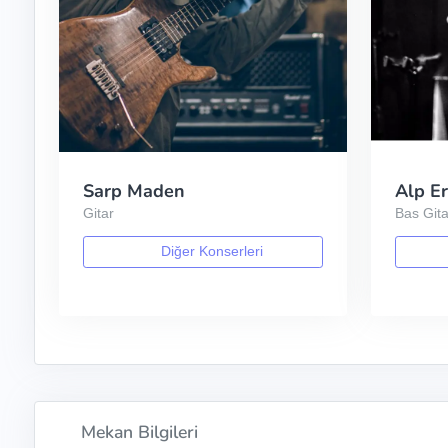
Sarp Maden
Alp E
Gitar
Bas Gita
Diğer Konserleri
Mekan Bilgileri