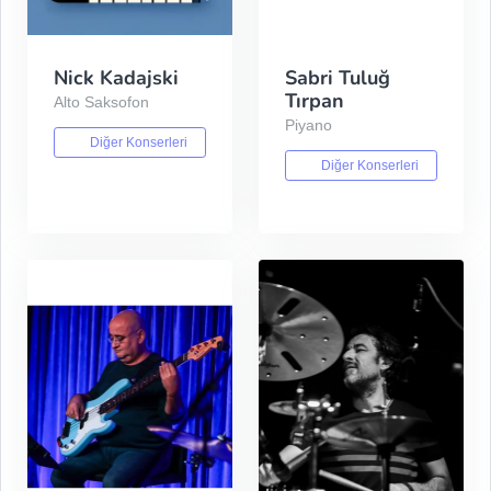
Nick Kadajski
Sabri Tuluğ
Tırpan
Alto Saksofon
Piyano
Diğer Konserleri
Diğer Konserleri