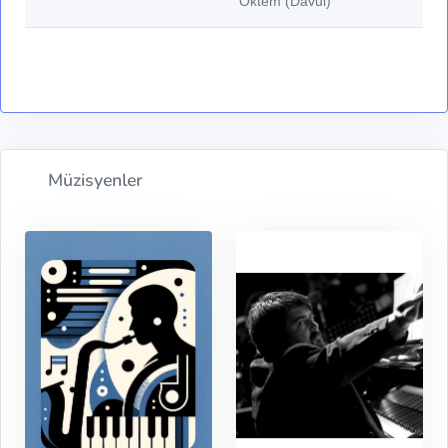
Öktem (Davul)
Müzisyenler