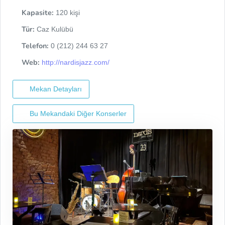
Kapasite:
120 kişi
Tür:
Caz Kulübü
Telefon:
0 (212) 244 63 27
Web:
http://nardisjazz.com/
Mekan Detayları
Bu Mekandaki Diğer Konserler