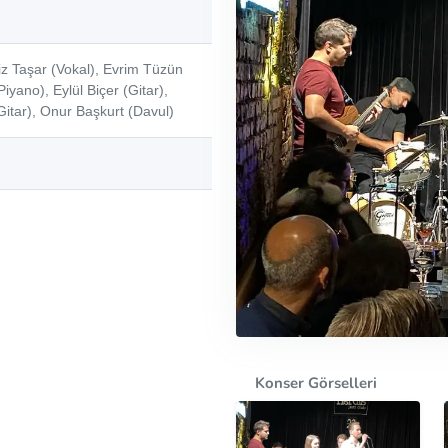
iz Taşar (Vokal), Evrim Tüzün
yano), Eylül Biçer (Gitar),
itar), Onur Başkurt (Davul)
Konser Görselleri