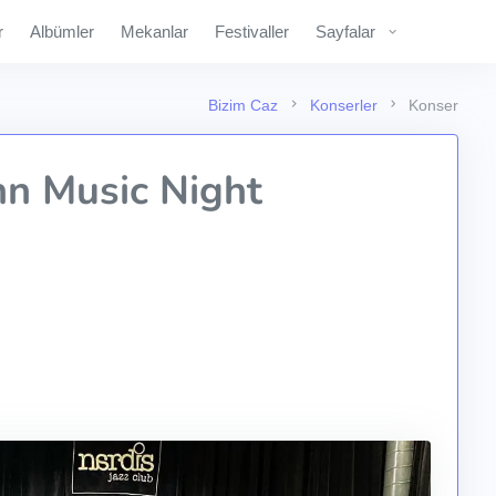
r
Albümler
Mekanlar
Festivaller
Sayfalar
Bizim Caz
Konserler
Konser
n Music Night