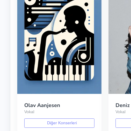
Olav Aanjesen
Deniz
Vokal
Vokal
Diğer Konserleri