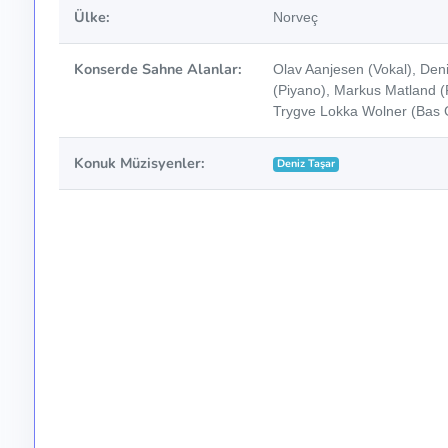
Ülke:
Norveç
Konserde Sahne Alanlar:
Olav Aanjesen (Vokal), Den
(Piyano), Markus Matland (Pi
Trygve Lokka Wolner (Bas G
Konuk Müzisyenler:
Deniz Taşar