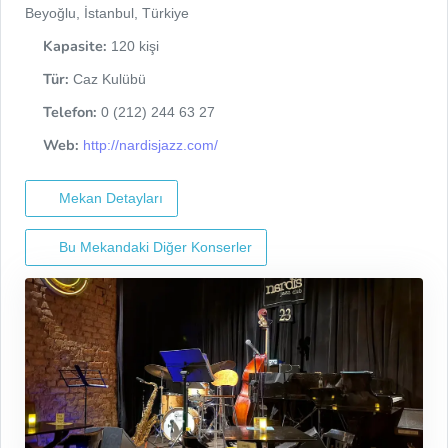
Beyoğlu, İstanbul, Türkiye
Kapasite:
120 kişi
Tür:
Caz Kulübü
Telefon:
0 (212) 244 63 27
Web:
http://nardisjazz.com/
Mekan Detayları
Bu Mekandaki Diğer Konserler