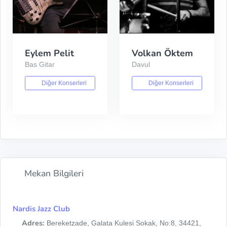
Eylem Pelit
Volkan Öktem
Bas Gitar
Davul
Diğer Konserleri
Diğer Konserleri
Mekan Bilgileri
Nardis Jazz Club
Adres:
Bereketzade, Galata Kulesi Sokak, No:8, 34421,