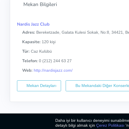
Mekan Bilgileri
Nardis Jazz Club
Adres:
Bereketzade, Galata Kulesi Sokak, No:8, 34421, Be
Kapasite:
120 kişi
Tür:
Caz Kulübü
Telefon:
0 (212) 244 63 27
Web:
http://nardisjazz.com/
Mekan Detayları
Bu Mekandaki Diğer Konserle
Daha iyi bir kullanıcı deneyimi sunabilme
2026
©
Bizim Caz
detaylı bilgi almak için
Çerez Politikası
'n