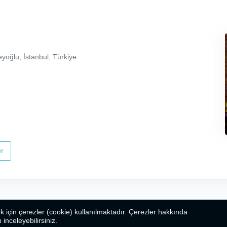
yoğlu, İstanbul, Türkiye
r
k için çerezler (cookie) kullanılmaktadır. Çerezler hakkında
ı inceleyebilirsiniz.