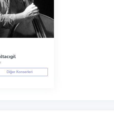
ltacıgil
s
Diğer Konserleri