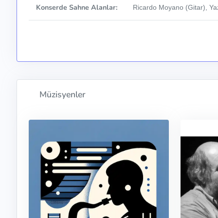
Konserde Sahne Alanlar:
Ricardo Moyano (Gitar), Yaz
Müzisyenler