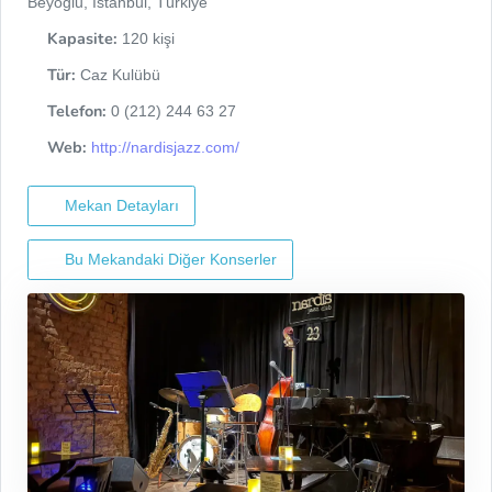
Beyoğlu, İstanbul, Türkiye
Kapasite:
120 kişi
Tür:
Caz Kulübü
Telefon:
0 (212) 244 63 27
Web:
http://nardisjazz.com/
Mekan Detayları
Bu Mekandaki Diğer Konserler