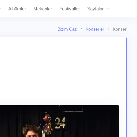
r
Albümler
Mekanlar
Festivaller
Sayfalar
Bizim Caz
Konserler
Konser