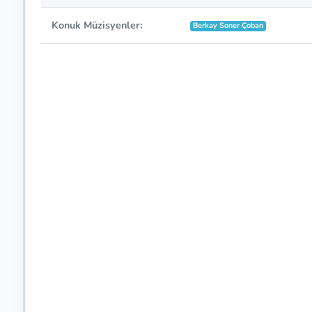
Konuk Müzisyenler:
Berkay Soner Çoban