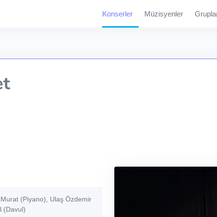
Konserler
Müzisyenler
Grupla
et
 Murat (Piyano), Ulaş Özdemir
 (Davul)