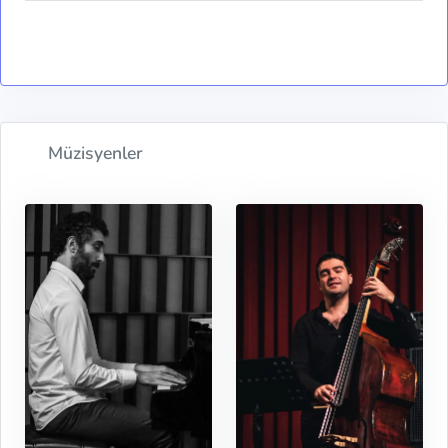
Müzisyenler