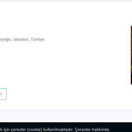
yoğlu, İstanbul, Türkiye
r
k için çerezler (cookie) kullanılmaktadır. Çerezler hakkında