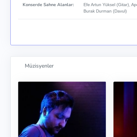
Konserde Sahne Alanlar:
Efe Artun Yüksel (Gitar), Ap
Burak Durman (Davul)
Müzisyenler