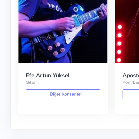
Efe Artun Yüksel
Aposto
Gitar
Kontrba
Diğer Konserleri