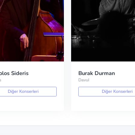
los Sideris
Burak Durman
s
Davul
Diğer Konserleri
Diğer Konserleri