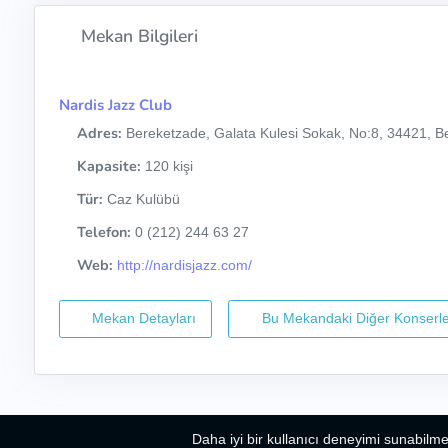
Mekan Bilgileri
Nardis Jazz Club
Adres:
Bereketzade, Galata Kulesi Sokak, No:8, 34421, Be
Kapasite:
120 kişi
Tür:
Caz Kulübü
Telefon:
0 (212) 244 63 27
Web:
http://nardisjazz.com/
Mekan Detayları
Bu Mekandaki Diğer Konserle
Daha iyi bir kullanıcı deneyimi sunabilme