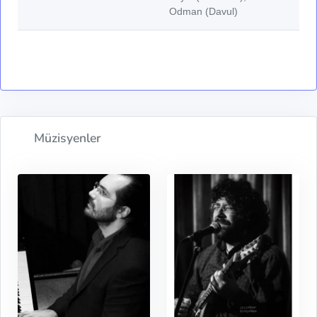
Odman (Davul)
Müzisyenler