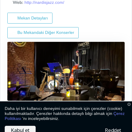
Web:
http://nardisjazz.com/
Mekan Detayları
Bu Mekandaki Diğer Konserler
Daha iyi bir kullanıcı deneyimi sunabilmek için çerezler (cookie)
kullanılmaktadır. Çerezler hakkında detaylı bilgi almak için
Çerez
Politikası
'nı inceleyebilirsiniz.
2026
©
Bizim Caz
Kabul et
Reddet