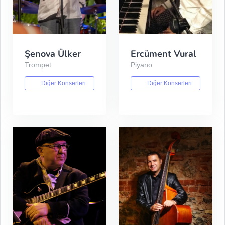
Şenova Ülker
Ercüment Vural
Trompet
Piyano
Diğer Konserleri
Diğer Konserleri