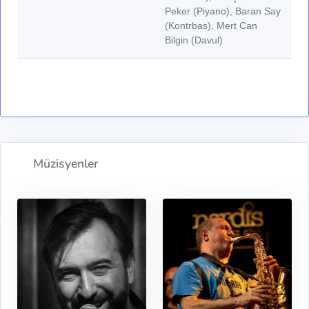
Peker (Piyano), Baran Say
(Kontrbas), Mert Can
Bilgin (Davul)
Müzisyenler