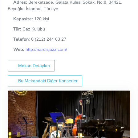
Adres:
Bereketzade, Galata Kulesi Sokak, No:8, 34421,
Beyoğlu, İstanbul, Türkiye
Kapasite:
120 kişi
Tür:
Caz Kulübü
Telefon:
0 (212) 244 63 27
Web:
http://nardisjazz.com/
Mekan Detayları
Bu Mekandaki Diğer Konserler