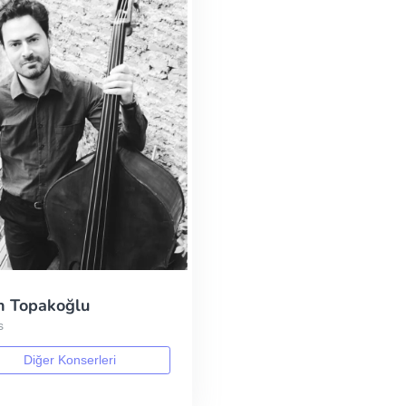
n Topakoğlu
s
Diğer Konserleri