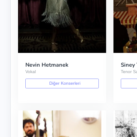
Nevin Hetmanek
Siney
Vokal
Tenor S
Diğer Konserleri