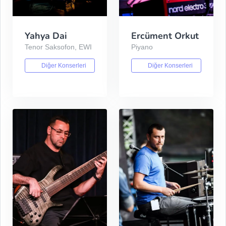
Yahya Dai
Ercüment Orkut
Tenor Saksofon, EWI
Piyano
Diğer Konserleri
Diğer Konserleri