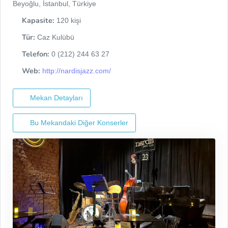
Beyoğlu, İstanbul, Türkiye
Kapasite:
120 kişi
Tür:
Caz Kulübü
Telefon:
0 (212) 244 63 27
Web:
http://nardisjazz.com/
Mekan Detayları
Bu Mekandaki Diğer Konserler