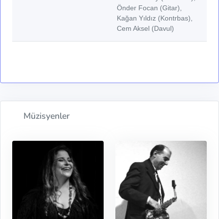
Önder Focan (Gitar),
Kağan Yıldız (Kontrbas),
Cem Aksel (Davul)
Müzisyenler