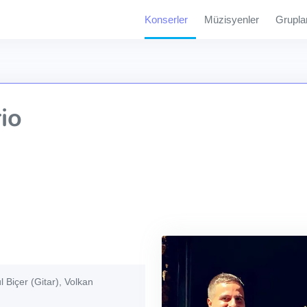
Konserler
Müzisyenler
Grupla
io
 Biçer (Gitar), Volkan