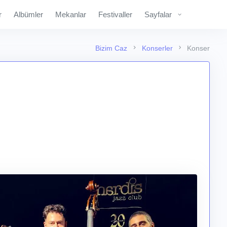
r
Albümler
Mekanlar
Festivaller
Sayfalar
Bizim Caz
Konserler
Konser