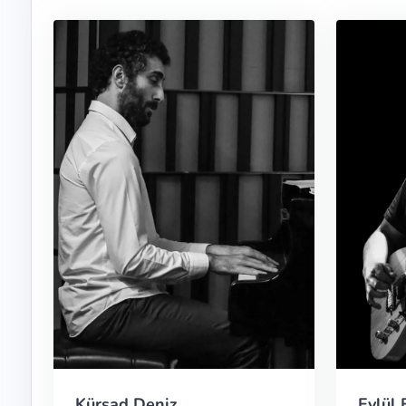
Kürşad Deniz
Eylül 