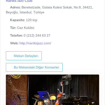
Nardis Jazz Club
Adres:
Bereketzade, Galata Kulesi Sokak, No:8, 34421,
Beyoğlu, İstanbul, Türkiye
Kapasite:
120 kişi
Tür:
Caz Kulübü
Telefon:
0 (212) 244 63 27
Web:
http://nardisjazz.com/
Mekan Detayları
Bu Mekandaki Diğer Konserler