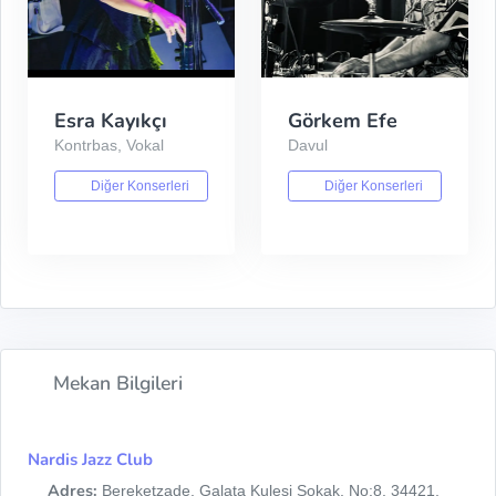
Esra Kayıkçı
Görkem Efe
Kontrbas, Vokal
Davul
Diğer Konserleri
Diğer Konserleri
Mekan Bilgileri
Nardis Jazz Club
Adres:
Bereketzade, Galata Kulesi Sokak, No:8, 34421,