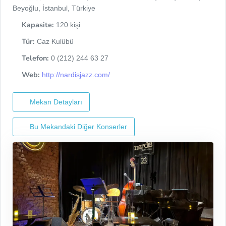
Beyoğlu, İstanbul, Türkiye
Kapasite:
120 kişi
Tür:
Caz Kulübü
Telefon:
0 (212) 244 63 27
Web:
http://nardisjazz.com/
Mekan Detayları
Bu Mekandaki Diğer Konserler