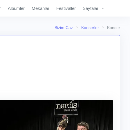
r
Albümler
Mekanlar
Festivaller
Sayfalar
Bizim Caz
Konserler
Konser