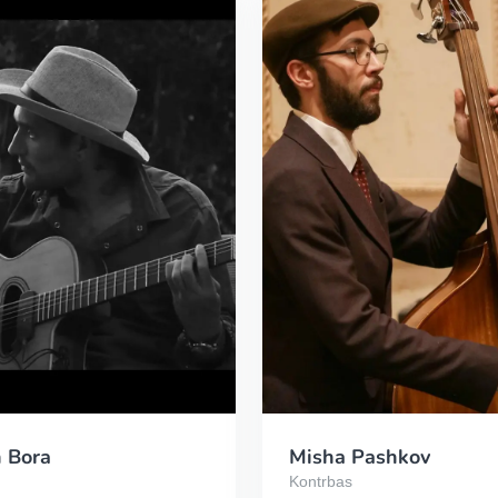
 Bora
Misha Pashkov
Kontrbas