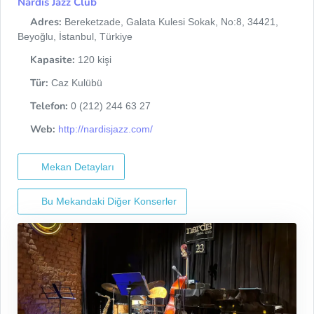
Nardis Jazz Club
Adres:
Bereketzade, Galata Kulesi Sokak, No:8, 34421,
Beyoğlu, İstanbul, Türkiye
Kapasite:
120 kişi
Tür:
Caz Kulübü
Telefon:
0 (212) 244 63 27
Web:
http://nardisjazz.com/
Mekan Detayları
Bu Mekandaki Diğer Konserler