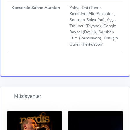
Konserde Sahne Alanlar:
Yahya Dai (Tenor
Saksofon, Alto Saksofon,
Soprano Saksofon), Ayşe
Tütüncü (Piyano), Cengiz
Baysal (Davul), Saruhan
Erim (Perküsyon), Timuçin
Gürer (Perküsyon)
Müzisyenler