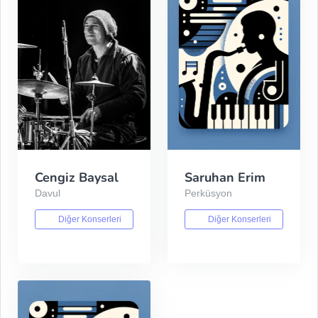
Cengiz Baysal
Saruhan Erim
Davul
Perküsyon
Diğer Konserleri
Diğer Konserleri