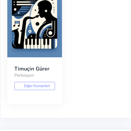
Timuçin Gürer
Perküsyon
Diğer Konserleri