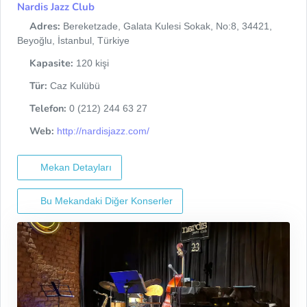
Nardis Jazz Club
Adres:
Bereketzade, Galata Kulesi Sokak, No:8, 34421,
Beyoğlu, İstanbul, Türkiye
Kapasite:
120 kişi
Tür:
Caz Kulübü
Telefon:
0 (212) 244 63 27
Web:
http://nardisjazz.com/
Mekan Detayları
Bu Mekandaki Diğer Konserler