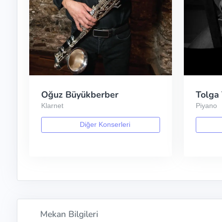
Oğuz Büyükberber
Tolga
Klarnet
Piyano
Diğer Konserleri
Mekan Bilgileri