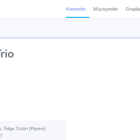
Konserler
Müzisyenler
Grupla
rio
, Tolga Tüzün (Piyano),
r)