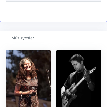
Müzisyenler