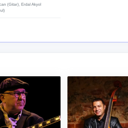
an (Gitar), Erdal Akyol
ul)