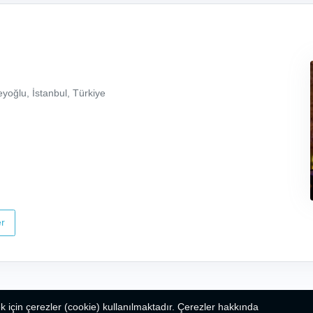
yoğlu, İstanbul, Türkiye
r
k için çerezler (cookie) kullanılmaktadır. Çerezler hakkında