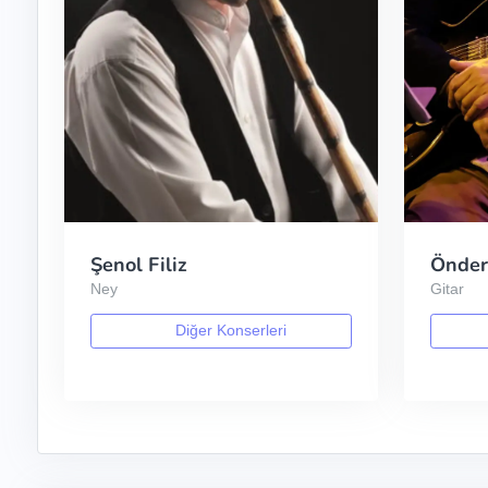
Şenol Filiz
Önder
Ney
Gitar
Diğer Konserleri